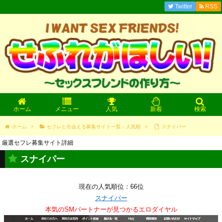
Twitter
RSS
ホーム
メニュー
人気
新着
検索
ホーム
>
セフレと出会える募集サイト一覧－人気順
>
スナイパー
厳選セフレ募集サイト詳細
スナイパー
現在の人気順位：66位
スナイパー
本気のSMパートナーが見つかるエロダイヤル