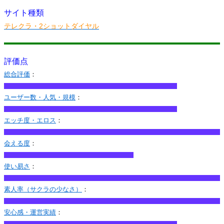
サイト種類
テレクラ・2ショットダイヤル
評価点
総合評価
：
ユーザー数・人気・規模
：
エッチ度・エロス
：
会える度
：
使い易さ
：
素人率（サクラの少なさ）
：
安心感・運営実績
：