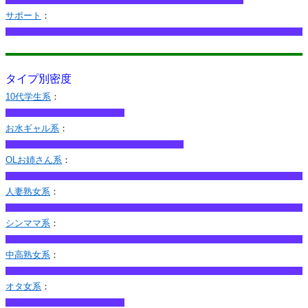
サポート
：
タイプ別密度
10代学生系
：
お水ギャル系
：
OLお姉さん系
：
人妻熟女系
：
シンママ系
：
中高熟女系
：
オタ女系
：