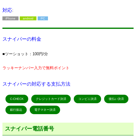
対応
:
iPhone
android
PC
スナイパーの料金
■ツーショット：100円/分
ラッキーナンバー入力で無料ポイント
スナイパーの対応する支払方法
C-CHECK
クレジットカード決済
コンビニ決済
後払い決済
銀行振込
電子マネー決済
スナイパー電話番号