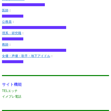
医師
：
公務員
：
理系・研究職
：
教師
：
女優・声優・歌手・地下アイドル
：
サイト機能
TELエッチ
イメプレ電話