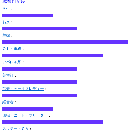
職業別密度
学生
：
お水
：
主婦
：
ＯＬ・事務
：
アパレル系
：
美容師
：
営業・セールスレディー
：
経営者
：
無職・ニート・フリーター
：
スッチー・ＣＡ
：