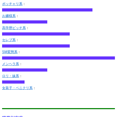
ポッチャリ系
：
お嬢様系
：
高学歴ビッチ系
：
セレブ系
：
SM変態系
：
メンヘラ系
：
ロリ・妹系
：
女装子・ペニクリ系
：