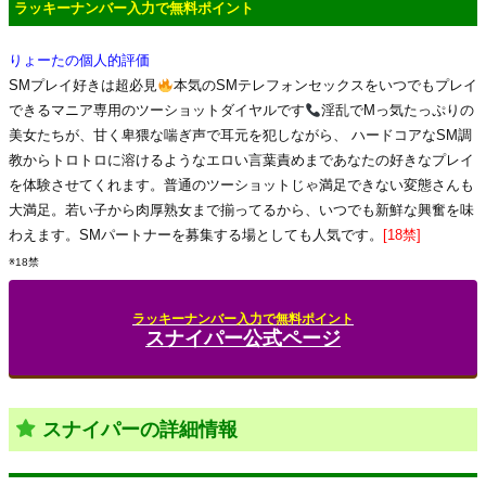
ラッキーナンバー入力で無料ポイント
りょーたの個人的評価
SMプレイ好きは超必見
本気のSMテレフォンセックスをいつでもプレイ
できるマニア専用のツーショットダイヤルです
淫乱でMっ気たっぷりの
美女たちが、甘く卑猥な喘ぎ声で耳元を犯しながら、 ハードコアなSM調
教からトロトロに溶けるようなエロい言葉責めまであなたの好きなプレイ
を体験させてくれます。普通のツーショットじゃ満足できない変態さんも
大満足。若い子から肉厚熟女まで揃ってるから、いつでも新鮮な興奮を味
わえます。SMパートナーを募集する場としても人気です。
[18禁]
※18禁
ラッキーナンバー入力で無料ポイント
スナイパー公式ページ
スナイパーの詳細情報