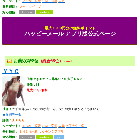
ターゲット：
メル友・恋愛
ＳＭ・変態
人妻
番組種別：
マッチングアプリ
対応機種：
iphone
android
最大1,200円分の無料ポイント
ハッピーメール アプリ版公式ページ
お薦め第58位
（総合58位）
new!
ＹＹＣ
信用できるセフレ募集ＯＫの大手ＳＮＳ
評価：83
最大300pt無料
寸評：
大手運営なので安心感が高い分、女性の参加者がとても多いで...
★詳細データ
評価：
★★★★
ターゲット：
メル友・恋愛
ＳＭ・変態
人妻
女子大生・学生
番組種別：
ＳＮＳ掲示板
マッチングアプリ
対応機種：
iphone
android
pc