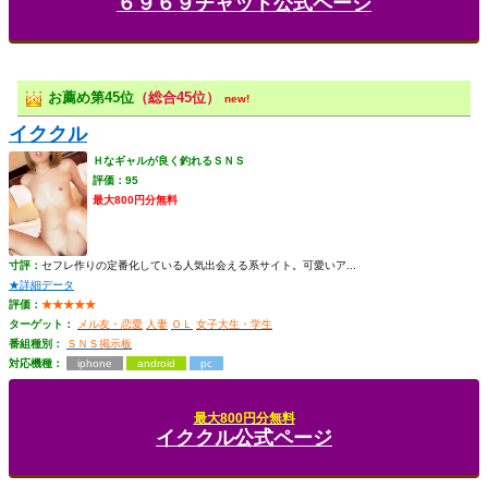
６９６９チャット公式ページ
お薦め第45位
（総合45位）
new!
イククル
Ｈなギャルが良く釣れるＳＮＳ
評価：95
最大800円分無料
寸評：
セフレ作りの定番化している人気出会える系サイト。可愛いア...
★詳細データ
評価：
★★★★★
ターゲット：
メル友・恋愛
人妻
ＯＬ
女子大生・学生
番組種別：
ＳＮＳ掲示板
対応機種：
iphone
android
pc
最大800円分無料
イククル公式ページ