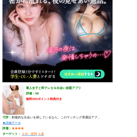
素人女子と即テレセ＆出会い放題アプリ
評価：98
無料300ポイント特典付き
寸評：
刺激的な出会いを探しているなら、このマッチング系通話アプ...
★詳細データ
評価：
★★★★
ターゲット：
ＳＭ・変態
人妻