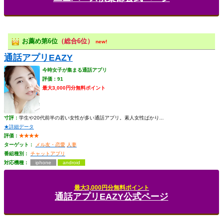
お薦め第6位
（総合6位）
new!
通話アプリEAZY
今時女子が集まる通話アプリ
評価：91
最大3,000円分無料ポイント
寸評：
学生や20代前半の若い女性が多い通話アプリ。素人女性ばかり...
★詳細データ
評価：
★★★★
ターゲット：
メル友・恋愛
人妻
番組種別：
チャットアプリ
対応機種：
iphone
android
最大3,000円分無料ポイント
通話アプリEAZY公式ページ