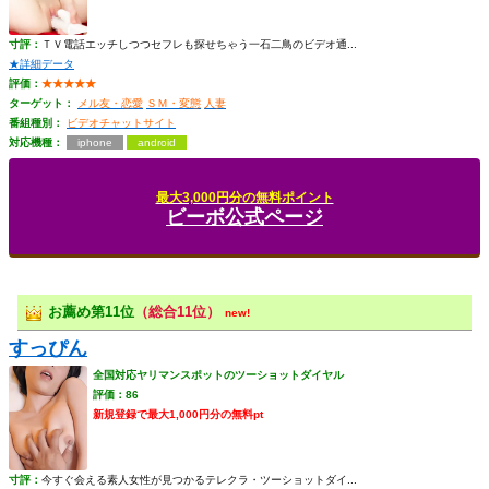
寸評：
ＴＶ電話エッチしつつセフレも探せちゃう一石二鳥のビデオ通...
★詳細データ
評価：
★★★★★
ターゲット：
メル友・恋愛
ＳＭ・変態
人妻
番組種別：
ビデオチャットサイト
対応機種：
iphone
android
最大3,000円分の無料ポイント
ビーボ公式ページ
お薦め第11位
（総合11位）
new!
すっぴん
全国対応ヤリマンスポットのツーショットダイヤル
評価：86
新規登録で最大1,000円分の無料pt
寸評：
今すぐ会える素人女性が見つかるテレクラ・ツーショットダイ...