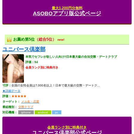
最大1,200円分無料
ASOBOアプリ版公式ページ
お薦め第5位
（総合5位）
new!
ユニバース倶楽部
本気でセフレが欲しい人向け!!日本最大級の合法交際・デートクラブ
評価：94
会員ランク別に特典付き
寸評：
全国の女性会員は7,000名以上！日本で最大級の交際・デートク...
★詳細データ
評価：
★★★★★
ターゲット：
メル友・恋愛
番組種別：
交際クラブ
対応機種：
iphone
android
pc
会員ランク別に特典付き
ユニバース倶楽部公式ページ