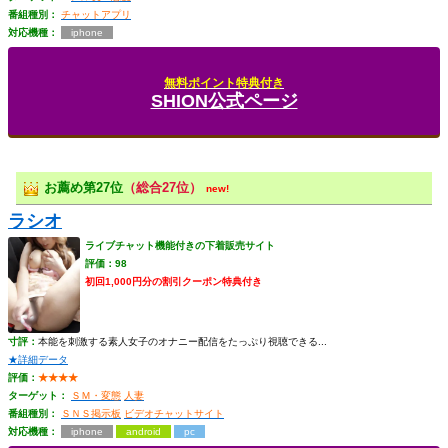
番組種別：
チャットアプリ
対応機種：
iphone
無料ポイント特典付き
SHION公式ページ
お薦め第27位
（総合27位）
new!
ラシオ
ライブチャット機能付きの下着販売サイト
評価：98
初回1,000円分の割引クーポン特典付き
寸評：
本能を刺激する素人女子のオナニー配信をたっぷり視聴できる...
★詳細データ
評価：
★★★★
ターゲット：
ＳＭ・変態
人妻
番組種別：
ＳＮＳ掲示板
ビデオチャットサイト
対応機種：
iphone
android
pc