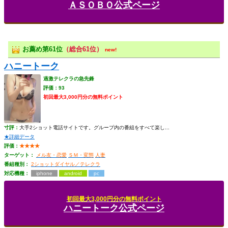
ＡＳＯＢＯ公式ページ
お薦め第61位
（総合61位）
new!
ハニートーク
過激テレクラの急先鋒
評価：93
初回最大3,000円分の無料ポイント
寸評：
大手2ショット電話サイトです。グループ内の番組をすべて楽し...
★詳細データ
評価：
★★★★
ターゲット：
メル友・恋愛
ＳＭ・変態
人妻
番組種別：
2ショットダイヤル／テレクラ
対応機種：
iphone
android
pc
初回最大3,000円分の無料ポイント
ハニートーク公式ページ