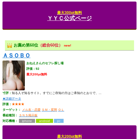
最大300pt無料
ＹＹＣ公式ページ
お薦め第60位
（総合60位）
new!
ＡＳＯＢＯ
おねえさんのセフレ探し場
評価：92
最大200pt無料
寸評：
知る人ぞ知るサイト。すでにご存知の方はご承知のとおりで、...
★詳細データ
評価：
★★★★
ターゲット：
メル友・恋愛
ＳＭ・変態
ＯＬ
番組種別：
ＳＮＳ掲示板
対応機種：
iphone
android
pc
最大200pt無料