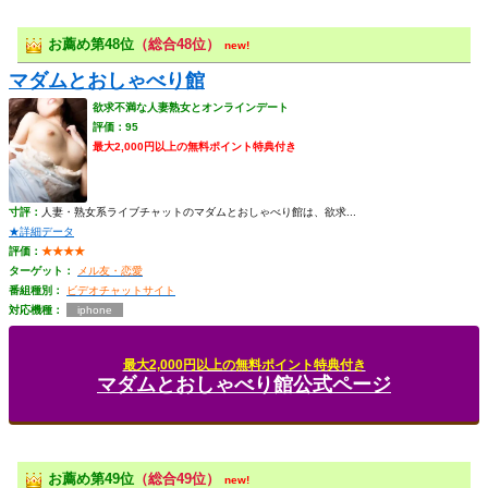
お薦め第48位
（総合48位）
new!
マダムとおしゃべり館
欲求不満な人妻熟女とオンラインデート
評価：95
最大2,000円以上の無料ポイント特典付き
寸評：
人妻・熟女系ライブチャットのマダムとおしゃべり館は、欲求...
★詳細データ
評価：
★★★★
ターゲット：
メル友・恋愛
番組種別：
ビデオチャットサイト
対応機種：
iphone
最大2,000円以上の無料ポイント特典付き
マダムとおしゃべり館公式ページ
お薦め第49位
（総合49位）
new!