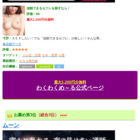
信頼できるセフレを探すなら！
評価：98
最大1,200円分無料
寸評：
ＳＥＸしたい！でも「信頼できるセフレ」が欲しい！そんな男...
★詳細データ
評価：
★★★★★
ターゲット：
メル友・恋愛
ＳＭ・変態
人妻
番組種別：
ＳＮＳ掲示板
対応機種：
iphone
android
pc
最大1,200円分無料
わくわくめ～る公式ページ
お薦め第3位
（総合3位）
new!
ムーン