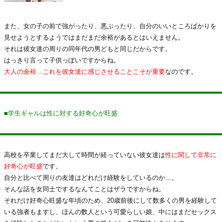
また、女の子の前で強がったり、悪ぶったり、自分のいいところばかりを
見せようとするようではまだまだ余裕があるとはいえません。
それは彼女達の周りの同年代の男どもと同じだからです。
はっきり言って子供っぽいですからね。
大人の余裕…これを彼女達に感じさせることこそが重要
なのです。
■学生ギャルは性に対する好奇心が旺盛
高校を卒業してまだ大して時間が経っていない彼女達は
性に関して非常に
好奇心が旺盛
です。
自分と比べて周りの友達はどれだけ経験をしているのか…。
そんな話を女同士でするなんてことはザラですからね。
それだけ好奇心旺盛な年頃のため、20歳前後にして数多くの男を経験して
いる強者もますし、ほんの数人という可愛らしい娘、中にはまだセックス