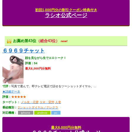
初回1,000円分の割引クーポン特典付き
ラシオ公式ページ
お薦め第43位
（総合43位）
new!
６９６９チャット
顔を見ながら生でエロトーク！
評価：94
最大6,000円分無料
寸評：
写真で選んで、即テレビ電話で話せるツーショットダイヤル。...
★詳細データ
評価：
★★★★★
ターゲット：
メル友・恋愛
ＳＭ・変態
人妻
番組種別：
2ショットダイヤル／テレクラ
対応機種：
iphone
android
pc
最大6,000円分無料