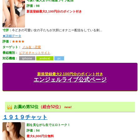
可愛い素人女子の過激ライブ配信
評価：98
新規登録最大2,100円分のポイント付き
寸評：
今どきの可愛い女の子たちが大胆にオナニー配信をしている刺...
★詳細データ
評価：
★★★★
ターゲット：
メル友・恋愛
番組種別：
ビデオチャットサイト
対応機種：
iphone
android
pc
新規登録最大2,100円分のポイント付き
エンジェルライブ公式ページ
お薦め第52位
（総合52位）
new!
１９１９チャット
顔を見ながら生でエロトーク！
評価：94
最大6,000円分無料