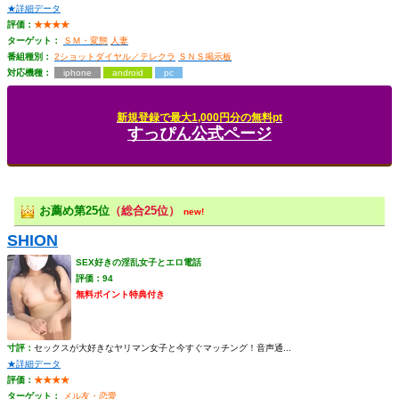
★詳細データ
評価：
★★★★
ターゲット：
ＳＭ・変態
人妻
番組種別：
2ショットダイヤル／テレクラ
ＳＮＳ掲示板
対応機種：
iphone
android
pc
新規登録で最大1,000円分の無料pt
すっぴん公式ページ
お薦め第25位
（総合25位）
new!
SHION
SEX好きの淫乱女子とエロ電話
評価：94
無料ポイント特典付き
寸評：
セックスが大好きなヤリマン女子と今すぐマッチング！音声通...
★詳細データ
評価：
★★★★
ターゲット：
メル友・恋愛