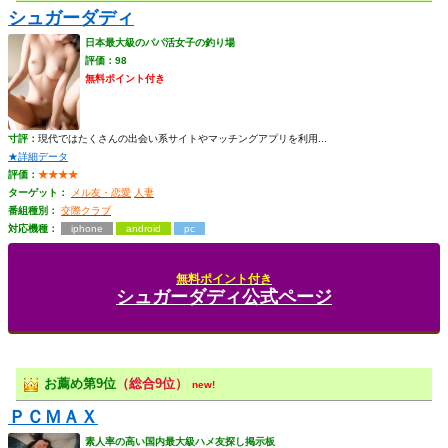
シュガーダディ
日本最大級のパパ活女子の釣り場
評価：98
無料ポイント付き
寸評：
現代ではたくさんの出会い系サイトやマッチングアプリを利用...
★詳細データ
評価：
★★★★
ターゲット：
メル友・恋愛
人妻
番組種別：
交際クラブ
対応機種：
iphone
android
pc
無料ポイント付き
シュガーダディ公式ページ
お薦め第9位
（総合9位）
new!
ＰＣＭＡＸ
素人率の高い国内最大級ハメ友探し掲示板