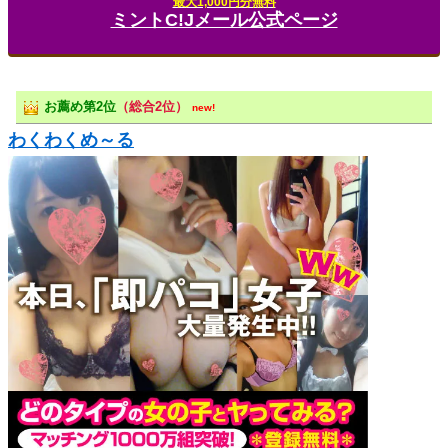
最大1,000円分無料
ミントC!Jメール公式ページ
お薦め第2位
（総合2位）
new!
わくわくめ～る