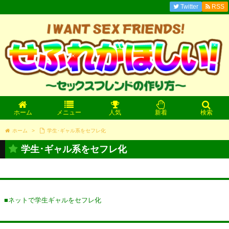
Twitter
RSS
ホーム
メニュー
人気
新着
検索
ホーム
>
学生･ギャル系をセフレ化
学生･ギャル系をセフレ化
■ネットで学生ギャルをセフレ化