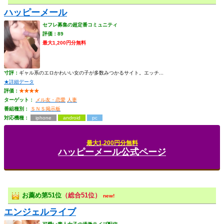
ハッピーメール
セフレ募集の超定番コミュニティ
評価：89
最大1,200円分無料
寸評：
ギャル系のエロかわいい女の子が多数みつかるサイト。エッチ...
★詳細データ
評価：
★★★★
ターゲット：
メル友・恋愛
人妻
番組種別：
ＳＮＳ掲示板
対応機種：
iphone
android
pc
最大1,200円分無料
ハッピーメール公式ページ
お薦め第51位
（総合51位）
new!
エンジェルライブ