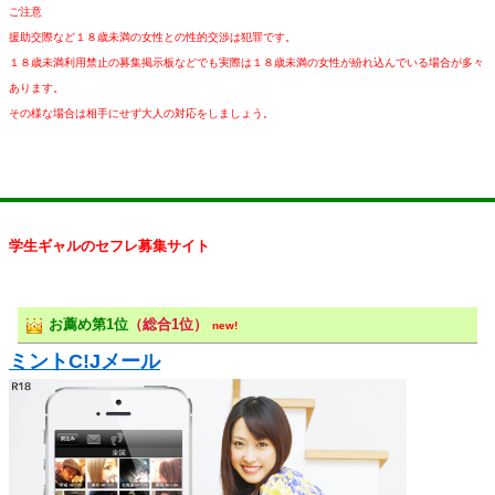
ご注意
援助交際など１８歳未満の女性との性的交渉は犯罪です。
１８歳未満利用禁止の募集掲示板などでも実際は１８歳未満の女性が紛れ込んでいる場合が多々
あります。
その様な場合は相手にせず大人の対応をしましょう。
学生ギャルのセフレ募集サイト
お薦め第1位
（総合1位）
new!
ミントC!Jメール