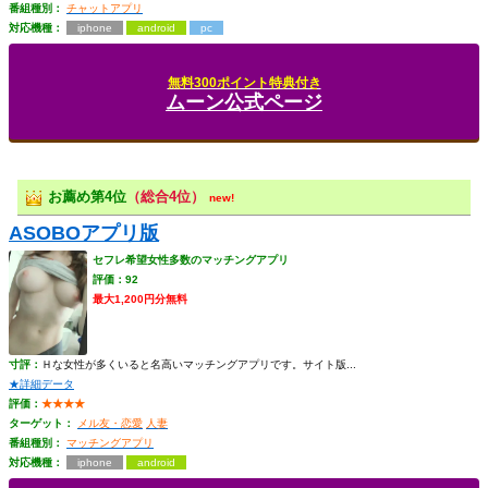
番組種別：
チャットアプリ
対応機種：
iphone
android
pc
無料300ポイント特典付き
ムーン公式ページ
お薦め第4位
（総合4位）
new!
ASOBOアプリ版
セフレ希望女性多数のマッチングアプリ
評価：92
最大1,200円分無料
寸評：
Ｈな女性が多くいると名高いマッチングアプリです。サイト版...
★詳細データ
評価：
★★★★
ターゲット：
メル友・恋愛
人妻
番組種別：
マッチングアプリ
対応機種：
iphone
android