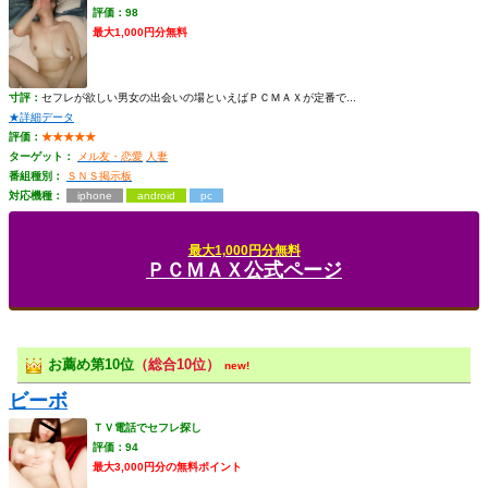
評価：98
最大1,000円分無料
寸評：
セフレが欲しい男女の出会いの場といえばＰＣＭＡＸが定番で...
★詳細データ
評価：
★★★★★
ターゲット：
メル友・恋愛
人妻
番組種別：
ＳＮＳ掲示板
対応機種：
iphone
android
pc
最大1,000円分無料
ＰＣＭＡＸ公式ページ
お薦め第10位
（総合10位）
new!
ビーボ
ＴＶ電話でセフレ探し
評価：94
最大3,000円分の無料ポイント