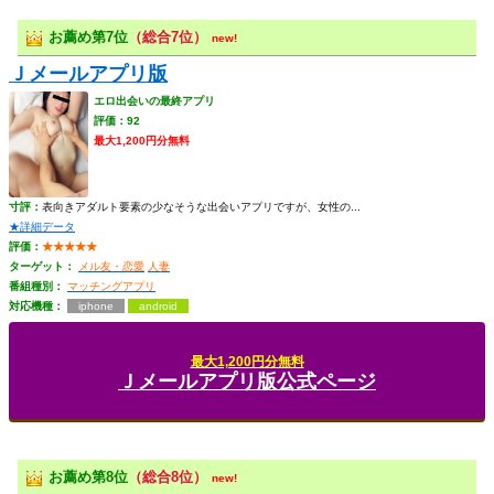
お薦め第7位
（総合7位）
new!
Ｊメールアプリ版
エロ出会いの最終アプリ
評価：92
最大1,200円分無料
寸評：
表向きアダルト要素の少なそうな出会いアプリですが、女性の...
★詳細データ
評価：
★★★★★
ターゲット：
メル友・恋愛
人妻
番組種別：
マッチングアプリ
対応機種：
iphone
android
最大1,200円分無料
Ｊメールアプリ版公式ページ
お薦め第8位
（総合8位）
new!