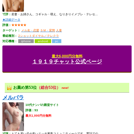
寸評：
若妻・お姉さん、コギャル・萌え、なりきりイメプレ・テレセ...
★詳細データ
評価：
★★★★★
ターゲット：
メル友・恋愛
ＳＭ・変態
人妻
番組種別：
2ショットダイヤル／テレクラ
対応機種：
iphone
android
pc
最大6,000円分無料
１９１９チャット公式ページ
お薦め第53位
（総合53位）
new!
メルパラ
10代ナンパの殿堂サイト
評価：93
最大1,000円分無料
寸評：
とても若い子が多いエッチ募集コミュニティー☆です。電話での...