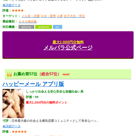
★詳細データ
評価：
★★★★
ターゲット：
メル友・恋愛
ＳＭ・変態
人妻
女子大生・学生
番組種別：
ＳＮＳ掲示板
対応機種：
iphone
android
pc
最大1,000円分無料
メルパラ公式ページ
お薦め第57位
（総合57位）
new!
ハッピーメール アプリ版
しっかり出会える安心安全な老舗出会い系
評価：99
最大1,200円分の無料ポイント
寸評：
日本最大級の出会える優良恋愛コミュニティとして有名なハッ...
★詳細データ
評価：
★★★★★