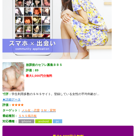
放課後のセフレ募集ＢＢＳ
評価：89
最大1,000円分無料
寸評：
学生利用多数のＳＮＳサイト。登録している女性の平均年齢が...
★詳細データ
評価：
★★★★
ターゲット：
メル友・恋愛
ＳＭ・変態
番組種別：
ＳＮＳ掲示板
対応機種：
iphone
android
pc