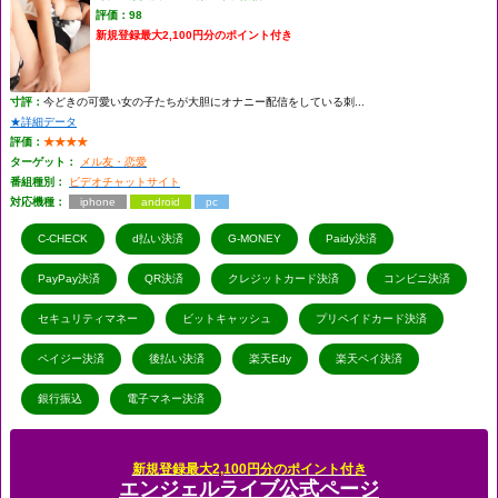
評価：98
新規登録最大2,100円分のポイント付き
寸評：
今どきの可愛い女の子たちが大胆にオナニー配信をしている刺...
★詳細データ
評価：
★★★★
ターゲット：
メル友・恋愛
番組種別：
ビデオチャットサイト
対応機種：
iphone
android
pc
C-CHECK
d払い決済
G-MONEY
Paidy決済
PayPay決済
QR決済
クレジットカード決済
コンビニ決済
セキュリティマネー
ビットキャッシュ
プリペイドカード決済
ペイジー決済
後払い決済
楽天Edy
楽天ペイ決済
銀行振込
電子マネー決済
新規登録最大2,100円分のポイント付き
エンジェルライブ公式ページ