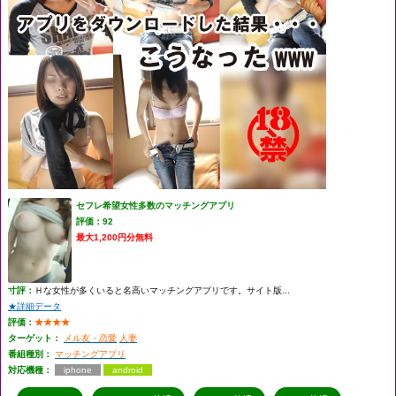
セフレ希望女性多数のマッチングアプリ
評価：92
最大1,200円分無料
寸評：
Ｈな女性が多くいると名高いマッチングアプリです。サイト版...
★詳細データ
評価：
★★★★
ターゲット：
メル友・恋愛
人妻
番組種別：
マッチングアプリ
対応機種：
iphone
android