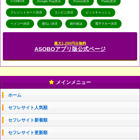
C-CHECK
Google Pay決済
iTunes決済
Paidy決済
クレジットカード決済
コンビニ決済
ビットキャッシュ
ペイジー決済
後払い決済
銀行振込
電子マネー決済
最大1,200円分無料
ASOBOアプリ版公式ページ
メインメニュー
ホーム
セフレサイト人気順
セフレサイト新着順
セフレサイト更新順