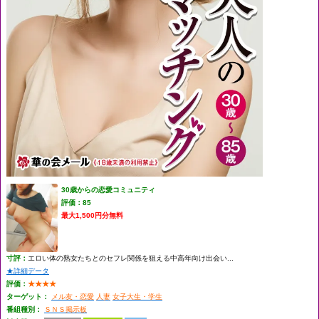
30歳からの恋愛コミュニティ
評価：85
最大1,500円分無料
寸評：
エロい体の熟女たちとのセフレ関係を狙える中高年向け出会い...
★詳細データ
評価：
★★★★
ターゲット：
メル友・恋愛
人妻
女子大生・学生
番組種別：
ＳＮＳ掲示板