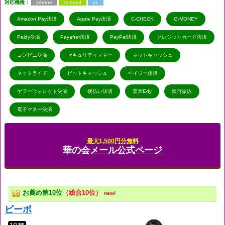
対応機種：
iphone
android
pc
Amazon Pay決済
Apple Pay決済
C-CHECK
G-MONEY
Paidy決済
Payafter決済
PayPal決済
クレジットカード決済
コンビニ決済
セキュリティマネー
ネットキャッシュ
ネットライド
ビットキャッシュ
ペイジー決済
ヤフーウォレット決済
後払い決済
楽天Edy
銀行振込
電子マネー決済
最大1,500円分無料
華の会メール公式ページ
お薦め第10位
（総合10位）
new!
ビーボ