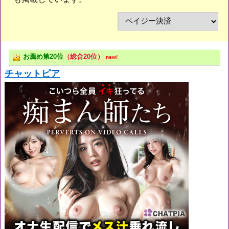
お薦め第20位
（総合20位）
new!
チャットピア