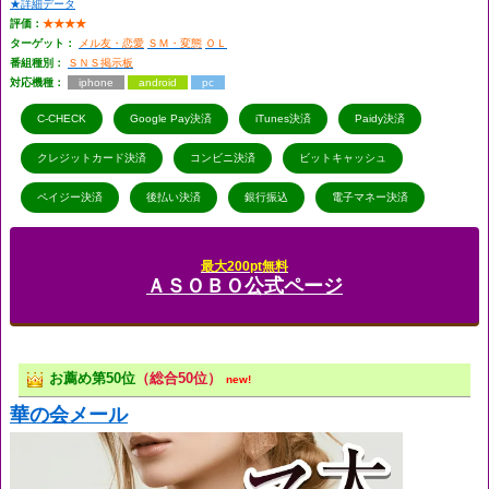
★詳細データ
評価：
★★★★
ターゲット：
メル友・恋愛
ＳＭ・変態
ＯＬ
番組種別：
ＳＮＳ掲示板
対応機種：
iphone
android
pc
C-CHECK
Google Pay決済
iTunes決済
Paidy決済
クレジットカード決済
コンビニ決済
ビットキャッシュ
ペイジー決済
後払い決済
銀行振込
電子マネー決済
最大200pt無料
ＡＳＯＢＯ公式ページ
お薦め第50位
（総合50位）
new!
華の会メール