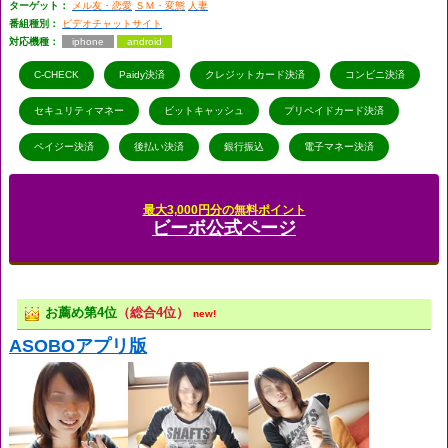
ターゲット：
メル友・恋愛
ＳＭ・変態
人妻
番組種別：
ビデオチャットサイト
対応機種：
iphone
android
C-CHECK
Paidy決済
クレジットカード決済
コンビニ決済
セキュリティマネー
ビットキャッシュ
プリペイドカード決済
ペイジー決済
後払い決済
銀行振込
電子マネー決済
最大3,000円分の無料ポイント
ビーボ公式ページ
お薦め第4位
（総合4位）
new!
ASOBOアプリ版