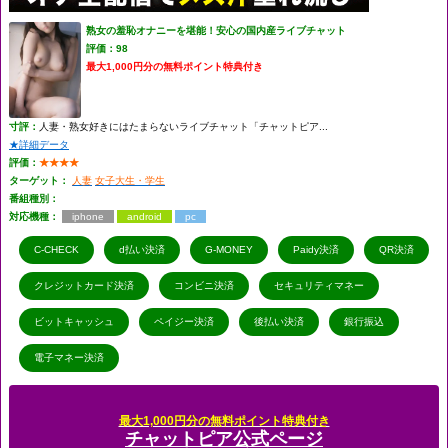
熟女の羞恥オナニーを堪能！安心の国内産ライブチャット
評価：98
最大1,000円分の無料ポイント特典付き
寸評：
人妻・熟女好きにはたまらないライブチャット「チャットピア...
★詳細データ
評価：
★★★★
ターゲット：
人妻
女子大生・学生
番組種別：
対応機種：
iphone
android
pc
C-CHECK
d払い決済
G-MONEY
Paidy決済
QR決済
クレジットカード決済
コンビニ決済
セキュリティマネー
ビットキャッシュ
ペイジー決済
後払い決済
銀行振込
電子マネー決済
最大1,000円分の無料ポイント特典付き
チャットピア公式ページ