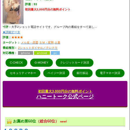
評価：93
初回最大3,000円分の無料ポイント
寸評：
大手2ショット電話サイトです。グループ内の番組をすべて楽し...
★詳細データ
評価：
★★★★
ターゲット：
メル友・恋愛
ＳＭ・変態
人妻
番組種別：
2ショットダイヤル／テレクラ
対応機種：
iphone
android
pc
C-CHECK
G-MONEY
クレジットカード決済
セキュリティマネー
ペイジー決済
銀行振込
電子マネー決済
初回最大3,000円分の無料ポイント
ハニートーク公式ページ
お薦め第60位
（総合60位）
new!