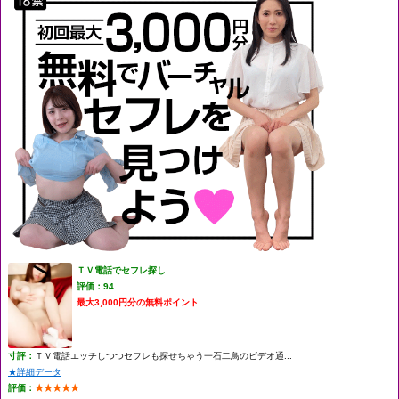
ＴＶ電話でセフレ探し
評価：94
最大3,000円分の無料ポイント
寸評：
ＴＶ電話エッチしつつセフレも探せちゃう一石二鳥のビデオ通...
★詳細データ
評価：
★★★★★