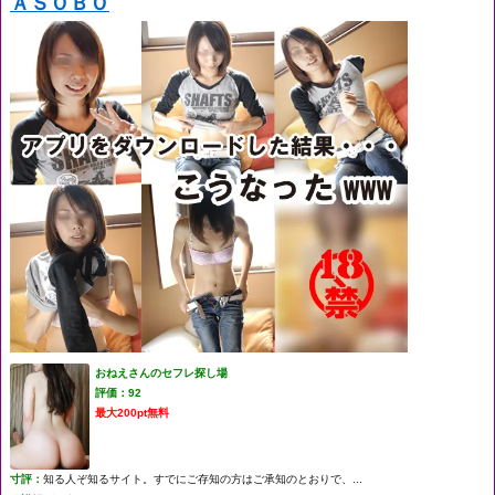
ＡＳＯＢＯ
おねえさんのセフレ探し場
評価：92
最大200pt無料
寸評：
知る人ぞ知るサイト。すでにご存知の方はご承知のとおりで、...